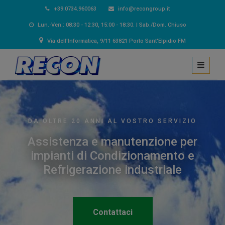
+39.0734.960063
info@recongroup.it
Lun.-Ven.: 08:30 - 12:30, 15:00 - 18:30. | Sab./Dom. Chiuso
Via dell'Informatica, 9/11 63821 Porto Sant'Elpidio FM
DA OLTRE 20 ANNI AL VOSTRO SERVIZIO
Assistenza e manutenzione per
impianti di Condizionamento e
Refrigerazione industriale
Contattaci