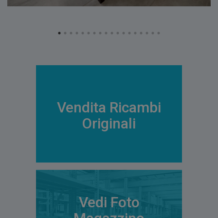
Vendita Ricambi
Originali
Richiedi informazioni
0734/960063
Vedi Foto