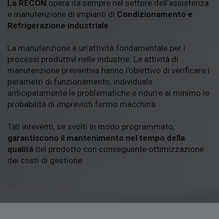
La RECON
opera da sempre nel settore dell’assistenza
e manutenzione di impianti di
Condizionamento e
Refrigerazione industriale
.
La manutenzione è un'attività fondamentale per i
processi produttivi nelle industrie. Le attività di
manutenzione preventiva hanno l'obiettivo di verificare i
parametri di funzionamento, individuale
anticipatamente le problematiche e ridurre al minimo le
probabilità di imprevisti fermo macchina.
Tali inteventi, se svolti in modo programmato,
garantiscono il mantenimento nel tempo della
qualità
del prodotto con conseguente ottimizzazione
dei costi di gestione.