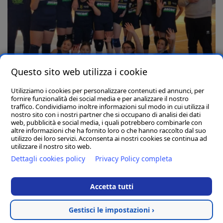
Questo sito web utilizza i cookie
Utilizziamo i cookies per personalizzare contenuti ed annunci, per
Pallavolo Rapagnanese 1986
fornire funzionalità dei social media e per analizzare il nostro
traffico. Condividiamo inoltre informazioni sul modo in cui utilizza il
nostro sito con i nostri partner che si occupano di analisi dei dati
|
Vai al sito
Segui su Facebook
web, pubblicità e social media, i quali potrebbero combinarle con
altre informazioni che ha fornito loro o che hanno raccolto dal suo
utilizzo dei loro servizi. Acconsenta ai nostri cookies se continua ad
utilizzare il nostro sito web.
Dettagli cookies policy
Privacy Policy completa
Accetta tutti
Recon S.r.l. - P.I./C.F./C.C.I.A.A. 02462480449 - Cap. Soc. €
Gestisci le impostazioni ›
10,000 I.v. - Email
info@recongroup.it
- Pec
recon_amministrazione@pec.it
- Sede legale: Via